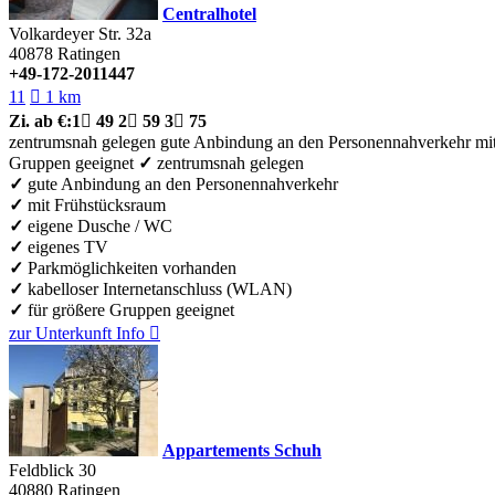
Centralhotel
Volkardeyer Str. 32a
40878
Ratingen
+49-172-2011447
11

1 km
Zi.
ab €:
1

49
2

59
3

75
zentrumsnah gelegen
gute Anbindung an den Personennahverkehr
mi
Gruppen geeignet
✓
zentrumsnah gelegen
✓
gute Anbindung an den Personennahverkehr
✓
mit Frühstücksraum
✓
eigene Dusche / WC
✓
eigenes TV
✓
Parkmöglichkeiten vorhanden
✓
kabelloser Internetanschluss (WLAN)
✓
für größere Gruppen geeignet
zur Unterkunft
Info

Appartements Schuh
Feldblick 30
40880
Ratingen