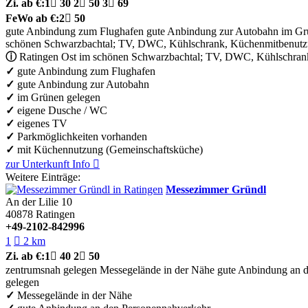
Zi.
ab €:
1

30
2

50
3

69
FeWo
ab €:
2

50
gute Anbindung zum Flughafen
gute Anbindung zur Autobahn
im Gr
schönen Schwarzbachtal; TV, DWC, Kühlschrank, Küchenmitbenut
ⓘ
Ratingen Ost im schönen Schwarzbachtal; TV, DWC, Kühlschran
✓
gute Anbindung zum Flughafen
✓
gute Anbindung zur Autobahn
✓
im Grünen gelegen
✓
eigene Dusche / WC
✓
eigenes TV
✓
Parkmöglichkeiten vorhanden
✓
mit Küchennutzung (Gemeinschaftsküche)
zur Unterkunft
Info

Weitere Einträge:
Messezimmer Gründl
An der Lilie 10
40878
Ratingen
+49-2102-842996
1

2 km
Zi.
ab €:
1

40
2

50
zentrumsnah gelegen
Messegelände in der Nähe
gute Anbindung an 
gelegen
✓
Messegelände in der Nähe