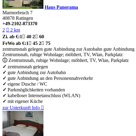
Haus Panorama
Marmorbruch 7
40878
Ratingen
+49-2102-873370
2

2 km
Zi.
ab €:
1

40
2

60
FeWo
ab €:
1

45
2

75
zentrumsnah gelegen
gute Anbindung zur Autobahn
gute Anbindung 
Zentrumsnah, ruhige Wohnlage; möbliert, TV, Wlan, Parkplatz
ⓘ
Zentrumsnah, ruhige Wohnlage; möbliert, TV, Wlan, Parkplatz
✓
zentrumsnah gelegen
✓
gute Anbindung zur Autobahn
✓
gute Anbindung an den Personennahverkehr
✓
eigene Dusche / WC
✓
Parkmöglichkeiten vorhanden
✓
kabelloser Internetanschluss (WLAN)
✓
mit eigener Küche
zur Unterkunft
Info
