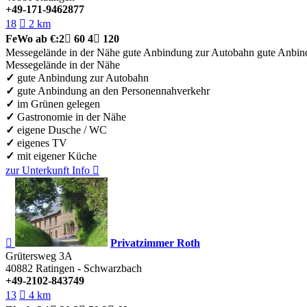
+49-171-9462877
18

2 km
FeWo
ab €:
2

60
4

120
Messegelände in der Nähe
gute Anbindung zur Autobahn
gute Anbin
Messegelände in der Nähe
✓
gute Anbindung zur Autobahn
✓
gute Anbindung an den Personennahverkehr
✓
im Grünen gelegen
✓
Gastronomie in der Nähe
✓
eigene Dusche / WC
✓
eigenes TV
✓
mit eigener Küche
zur Unterkunft
Info


Privatzimmer Roth
Grütersweg 3A
40882
Ratingen - Schwarzbach
+49-2102-843749
13

4 km