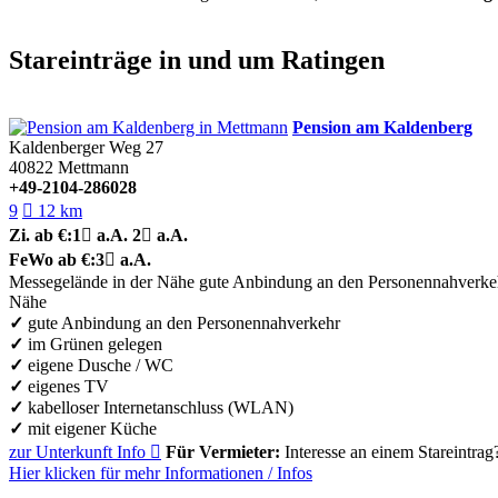
Stareinträge in und um Ratingen
Pension am Kaldenberg
Kaldenberger Weg 27
40822
Mettmann
+49-2104-286028
9

12 km
Zi.
ab €:
1

a.A.
2

a.A.
FeWo
ab €:
3

a.A.
Messegelände in der Nähe
gute Anbindung an den Personennahverke
Nähe
✓
gute Anbindung an den Personennahverkehr
✓
im Grünen gelegen
✓
eigene Dusche / WC
✓
eigenes TV
✓
kabelloser Internetanschluss (WLAN)
✓
mit eigener Küche
zur Unterkunft
Info

Für Vermieter:
Interesse an einem Stareintrag
Hier klicken für mehr
Informationen
/
Infos