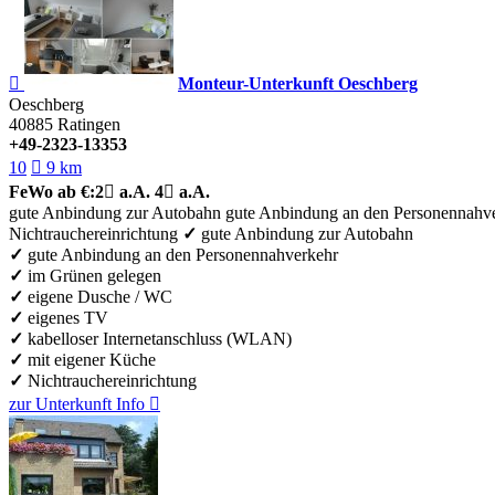

Monteur-Unterkunft Oeschberg
Oeschberg
40885
Ratingen
+49-2323-13353
10

9 km
FeWo
ab €:
2

a.A.
4

a.A.
gute Anbindung zur Autobahn
gute Anbindung an den Personennahv
Nichtrauchereinrichtung
✓
gute Anbindung zur Autobahn
✓
gute Anbindung an den Personennahverkehr
✓
im Grünen gelegen
✓
eigene Dusche / WC
✓
eigenes TV
✓
kabelloser Internetanschluss (WLAN)
✓
mit eigener Küche
✓
Nichtrauchereinrichtung
zur Unterkunft
Info
