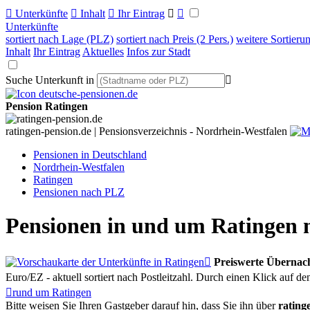

Unterkünfte

Inhalt

Ihr Eintrag


Unterkünfte
sortiert nach Lage (PLZ)
sortiert nach Preis (2 Pers.)
weitere Sortieru
Inhalt
Ihr Eintrag
Aktuelles
Infos zur Stadt
Suche Unterkunft in

Pension Ratingen
ratingen-pension.de | Pensionsverzeichnis - Nordrhein-Westfalen
Pensionen in Deutschland
Nordrhein-Westfalen
Ratingen
Pensionen nach PLZ
Pensionen in und um Ratingen

Preiswerte Übernac
Euro/EZ - aktuell sortiert nach Postleitzahl. Durch einen Klick auf 

rund um Ratingen
Bitte weisen Sie Ihren Gastgeber darauf hin, dass Sie ihn über
rating